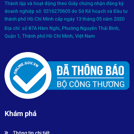
Thành lập và hoạt động theo Giấy chứng nhận đăng ký
doanh nghiệp số: 0316270605 do Sở Kế hoạch và Đầu tư
thành phố Hồ Chí Minh cấp ngày 13 tháng 05 năm 2020
Địa chỉ: số 87A Hàm Nghi, Phường Nguyễn Thái Bình,
Quận 1, Thành phố Hồ Chí Minh, Việt Nam
Khám phá
Thông tin chi tiết