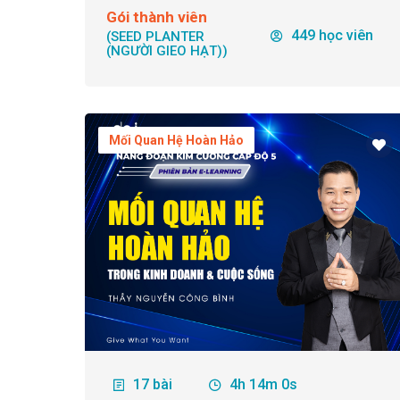
Gói thành viên
449 học viên
(SEED PLANTER
(NGƯỜI GIEO HẠT))
Mối Quan Hệ Hoàn Hảo
17 bài
4h 14m 0s