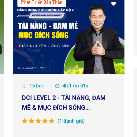
Phát Triển Bản Thân
15 bài
4h 17m 51s
DCI LEVEL 2 - TÀI NĂNG, ĐAM
MÊ & MỤC ĐÍCH SỐNG
(MEMBERSHIP)
(1 đánh giá)