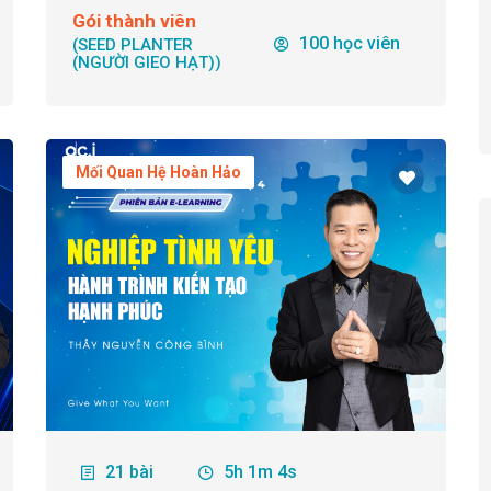
Gói thành viên
100 học viên
(SEED PLANTER
(NGƯỜI GIEO HẠT))
Mối Quan Hệ Hoàn Hảo
21 bài
5h 1m 4s