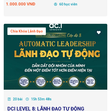
1.000.000 VNĐ
60 học viên
Chìa Khóa Lãnh Đạo
20 bài
15h 53m 48s
DCI LEVEL 8: LÃNH ĐẠO TỰ ĐỘNG