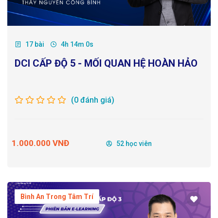
17 bài
4h 14m 0s
DCI CẤP ĐỘ 5 - MỐI QUAN HỆ HOÀN HẢO
(0 đánh giá)
1.000.000 VNĐ
52 học viên
Bình An Trong Tâm Trí