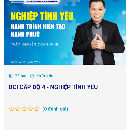
21 bài
5h 1m 4s
DCI CẤP ĐỘ 4 - NGHIỆP TÌNH YÊU
(0 đánh giá)