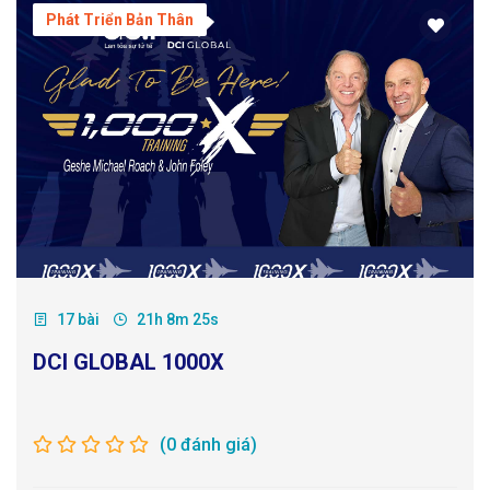
Phát Triển Bản Thân
17 bài
21h 8m 25s
DCI GLOBAL 1000X
(0 đánh giá)