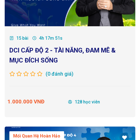
15 bài
4h 17m 51s
DCI CẤP ĐỘ 2 - TÀI NĂNG, ĐAM MÊ &
MỤC ĐÍCH SỐNG
(0 đánh giá)
1.000.000 VNĐ
128 học viên
Mối Quan Hệ Hoàn Hảo