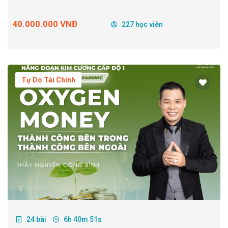
40.000.000 VNĐ
227 học viên
Tự Do Tài Chính
24 bài
6h 40m 51s