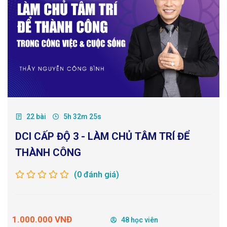
22 bài
5h 32m 25s
DCI CẤP ĐỘ 3 - LÀM CHỦ TÂM TRÍ ĐỂ
THÀNH CÔNG
(0 đánh giá)
1.000.000 VNĐ
48 học viên