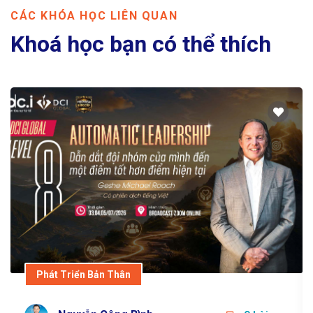
CÁC KHÓA HỌC LIÊN QUAN
Khoá học bạn có thể thích
Phát Triển Bản Thân
DCI GLOBAL LEVEL 8
6.500.000 VNĐ
Nguyễn Công Bình
0 bài
Phát Triển Bản Thân