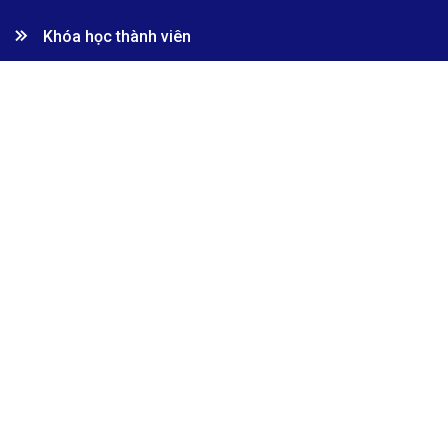
Khóa học thành viên
Khóa học đặc biệt
Khóa học cộng tác viên
Khóa học giảng viên
Liên hệ
0946098468
info@dci.edu.vn
Gửi yêu cầu