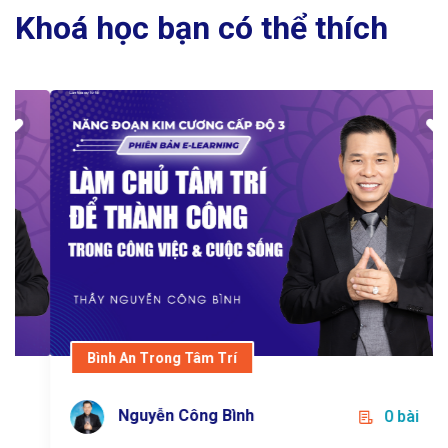
Khoá học bạn có thể thích
Bình An Trong Tâm Trí
DCI CẤP ĐỘ 3 - LÀM CHỦ TÂM TRÍ ĐỂ
THÀNH CÔNG
1.000.000 VNĐ
Bình An Trong Tâm Trí
Nguyễn Công Bình
Nguyễn Công Bình
0 bài
0 bài