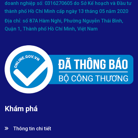
doanh nghiệp số: 0316270605 do Sở Kế hoạch và Đầu tư
thành phố Hồ Chí Minh cấp ngày 13 tháng 05 năm 2020
Địa chỉ: số 87A Hàm Nghi, Phường Nguyễn Thái Bình,
Quận 1, Thành phố Hồ Chí Minh, Việt Nam
Khám phá
Thông tin chi tiết